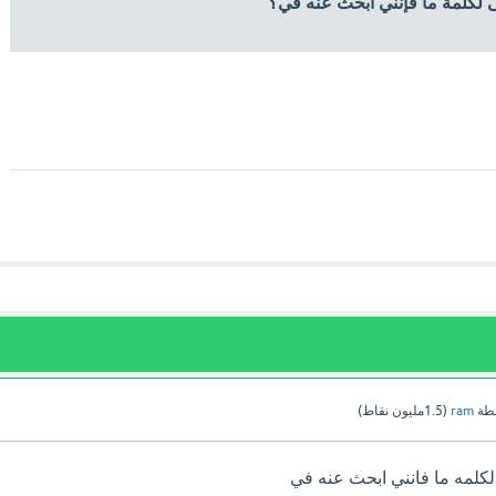
ى لكلمة ما فإنني أبحث عنه في؟
طة
ram
(
1.5مليون
نقاط)
لكلمه ما فانني ابحث عنه في