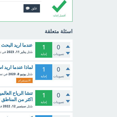
أفضل إجابة
اسئلة متعلقة
عندما اريد البحث
1
0
يناير 11، 2023
سُئل
في ت
تصويتات
إجابة
لماذا عندما اريد 
1
0
يونيو 8، 2020
سُئل
في تص
تصويتات
إجابة
الانستقرام
تنشا الرياح العال
1
0
اكثر من المناطق ا
تصويتات
إجابة
سبتمبر 12، 2022
سُئل
في