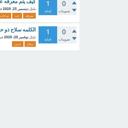
كيف يتم معرفه ع
1
0
ديسمبر 25، 2020
سُئل
في
تصويتات
إجابة
معرفه
عدد
ساعات
الكلمه سلاح ذو ح
1
0
نوفمبر 20، 2020
سُئل
في
تصويتات
إجابة
سلاح
حدين