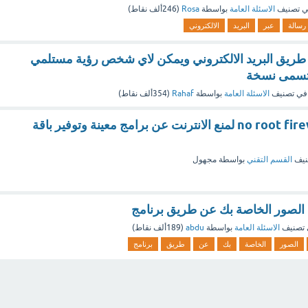
 تصنيف
الاسئلة العامة
بواسطة
Rosa
(
246ألف
نقاط)
رسالة
عبر
البريد
الالكتروني
طريق البريد الالكتروني ويمكن لاي شخص رؤية مستلمي
 تسمى نسخة
في تصنيف
الاسئلة العامة
بواسطة
Rahaf
(
354ألف
نقاط)
شرح برنامج no root firewall لمنع الانترنت عن برامج معينة وتوفير باقة
نيف
القسم التقني
بواسطة
مجهول
لصور الخاصة بك عن طريق برنامج
تصنيف
الاسئلة العامة
بواسطة
abdu
(
189ألف
نقاط)
الصور
الخاصة
بك
عن
طريق
برنامج