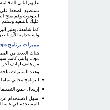
عليهم لتأتي لك قائمة 
عليك بالتنفيذ وستتم 
واستخدامه الآن بالطري
مميزات برنامج share apps
من هاتف لهاتف آخر. 
وهذه المميزات تتلخص
البرنامج مجاني تماما. 
إرسال جميع التطبيقا
للمستخدم في غاية ال