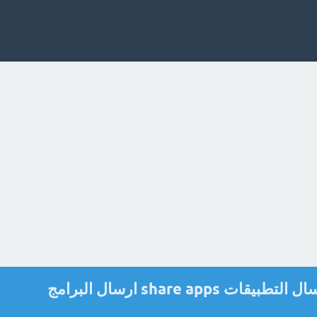
شرح وتحميل برنامج ارسال التطبيقات share apps ارسال البرامج