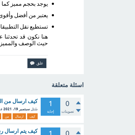
يوجد بحجم مميز كما أن
يعتبر من أفضل وأقوى 
تستطيع نقل التطبيقا
حيث الوصف والمميزا
اسئلة متعلقة
كيف ارسال من ال
1
0
سبتمبر 19، 2021
سُئل
في
تصويتات
إجابة
كيف
ارسال
من
كيف يتم ارسال رسا
1
0