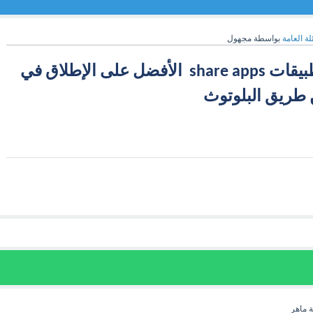
لة العامة
بواسطة
مجهول
برنامج ارسال التطبيقات share apps  الأفضل على الإطلاق في 
 طريق البلوتوث
ة
ماهر