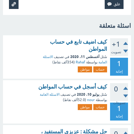
اسئلة متعلقة
كيف اضيف تابع في حساب
+1
المواطن
تصويت
أغسطس 11، 2020
سُئل
في تصنيف
الاسئلة
1
العامة
بواسطة
Rahaf
(
354ألف
نقاط)
حساب
مواطن
إجابة
كيف أسجل في حساب المواطن
0
يوليو 10، 2020
سُئل
في تصنيف
الاسئلة العامة
بواسطة
nour
(
52.0ألف
نقاط)
تصويتات
1
حساب
مواطن
إجابة
حل مشكلة : عزيزي المستفيد ،
0