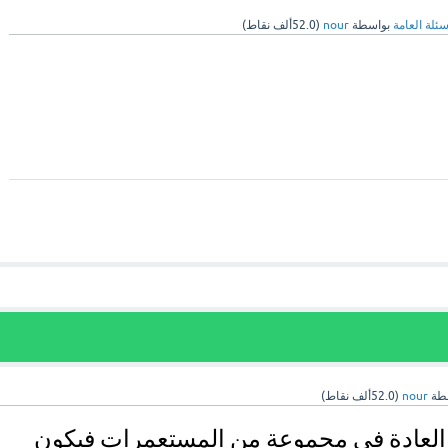
سئلة العامة
بواسطة
nour
(
52.0ألف
نقاط)
طة
nour
(
52.0ألف
نقاط)
يعيش النمل في العادة في مجموعة من المستعمرات فيكون 