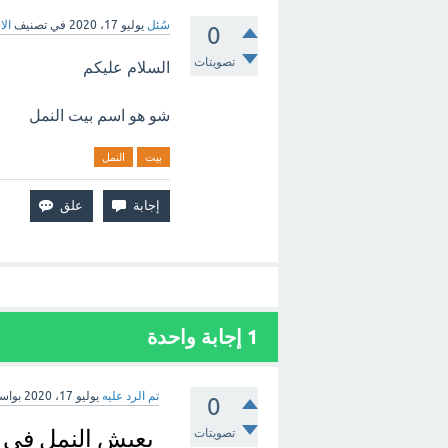
سُئل
يوليو 17، 2020
في تصنيف
الا
0
تصويتات
السلام عليكم
شو هو اسم بيت النمل
بيت
النمل
1
إجابة واحدة
تم الرد عليه
يوليو 17، 2020
بواس
0
تصويتات