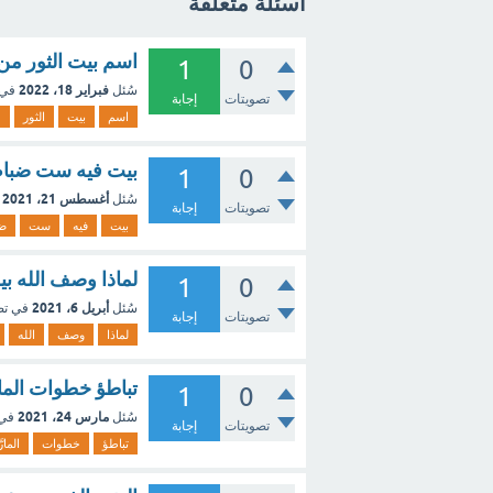
اسئلة متعلقة
اسم بيت الثور من 5 حرو
1
0
فبراير 18، 2022
سُئل
في 
تصويتات
إجابة
اسم
بيت
الثور
م
بيت فيه ست ضبا
1
0
أغسطس 21، 2021
سُئل
تصويتات
إجابة
بيت
فيه
ست
ض
لماذا وصف الله بي
1
0
أبريل 6، 2021
سُئل
في ت
تصويتات
إجابة
لماذا
وصف
الله
تباطؤ خطوات المارَ
1
0
مارس 24، 2021
سُئل
في
تصويتات
إجابة
تباطؤ
خطوات
المارَ