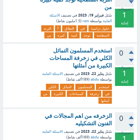
من
تصويتات
1
فبراير 19، 2023
سُئل
في تصنيف
الاسئلة
العامة
بواسطة
ram
(
1.5مليون
نقاط)
إجابة
حلول دراسية
في
النطاق
أ
التربة
السطحية
توجد
كمية
كبيرة
من
استخدم المسلمون التماثل
0
الكلي في زخرفة المساحات
الكبيرة من أمثلتها
تصويتات
1
يناير 22، 2023
سُئل
في تصنيف
الاسئلة العامة
بواسطة
abdu
(
189ألف
نقاط)
إجابة
استخدم
المسلمون
التماثل
الكلي
في
زخرفة
المساحات
الكبيرة
من
أمثلتها
الزخرفه من اهم المجالات في
0
الفنون التشكيليه
يناير 22، 2023
سُئل
في تصنيف
الاسئلة العامة
تصويتات
1
بواسطة
abdu
(
189ألف
نقاط)