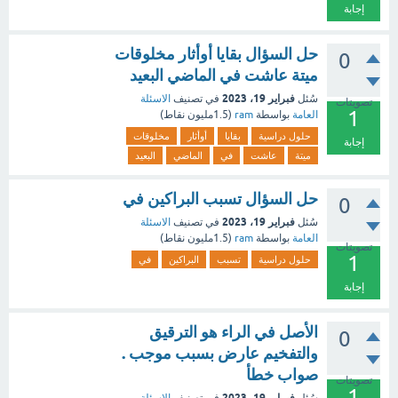
إجابة
حل السؤال بقايا أوأثار مخلوقات
0
ميتة عاشت في الماضي البعيد
فبراير 19، 2023
سُئل
في تصنيف
الاسئلة
تصويتات
1
العامة
بواسطة
ram
(
1.5مليون
نقاط)
حلول دراسية
بقايا
أوأثار
مخلوقات
إجابة
ميتة
عاشت
في
الماضي
البعيد
حل السؤال تسبب البراكين في
0
فبراير 19، 2023
سُئل
في تصنيف
الاسئلة
العامة
بواسطة
ram
(
1.5مليون
نقاط)
تصويتات
1
حلول دراسية
تسبب
البراكين
في
إجابة
الأصل في الراء هو الترقيق
0
والتفخيم عارض بسبب موجب .
صواب خطأ
تصويتات
1
فبراير 19، 2023