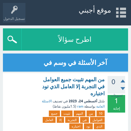
موقع أجبني
تسجيل الدخول
اطرح سؤالاً
آخر الأسئلة في وسم في
من المهم تثبيت جميع العوامل
0
في التجربة إلا العامل الذي تود
اختباره
تصويتات
1
أغسطس 24، 2023
سُئل
في تصنيف
الاسئلة
العامة
بواسطة
ram
(
1.5مليون
نقاط)
إجابة
10
من
المهم
تثبيت
جميع
العوامل
في
التجربة
إلا
العامل
الذي
تود
اختباره