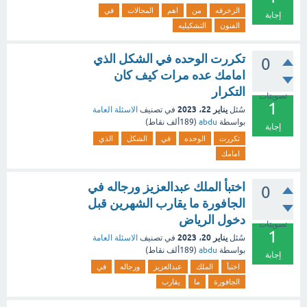
الزخرفه
من
اهم
المجالات
في
إجابة
الفنون
التشكيليه
تكررت الوحده في الشكل الذي
0
امامك عده مرات كيف كان
التكرار
تصويتات
1
يناير 22، 2023
سُئل
في تصنيف
الاسئلة العامة
بواسطة
abdu
(
189ألف
نقاط)
إجابة
تكررت
الوحده
في
الشكل
الذي
امامك
اختبأ الملك عبدالعزيز ورجاله في
0
الجافورة ما يقارب الشهرين قبل
دخول الرياض
تصويتات
1
يناير 20، 2023
سُئل
في تصنيف
الاسئلة العامة
بواسطة
abdu
(
189ألف
نقاط)
إجابة
اختبأ
الملك
عبدالعزيز
ورجاله
في
الجافورة
ما
يقارب