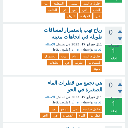
حلول دراسية
تسمى
المنطقة
من
الجبل
التي
تقع
في
الجانب
غير
المواجه
للرياح
رياح تهب باستمرار لمسافات
0
طويلة في اتجاهات معينة
فبراير 19، 2023
سُئل
في تصنيف
الاسئلة
تصويتات
1
العامة
بواسطة
ram
(
1.5مليون
نقاط)
حلول دراسية
رياح
تهب
باستمرار
إجابة
لمسافات
طويلة
في
اتجاهات
معينة
هي تجمع من قطرات الماء
0
الصغيرة في الجو
فبراير 19، 2023
سُئل
في تصنيف
الاسئلة
تصويتات
1
العامة
بواسطة
ram
(
1.5مليون
نقاط)
حلول دراسية
هي
تجمع
من
إجابة
قطرات
الماء
الصغيرة
في
الجو