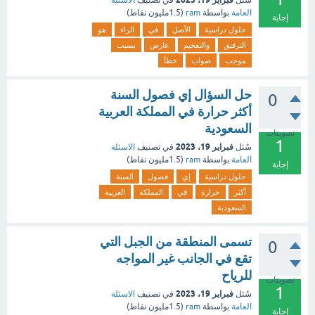
سُئل
في تصنيف
الاسئلة
العامة
بواسطة
ram
(
1.5مليون
نقاط)
إجابة
حلول دراسية
الأصل
في
الراء
هو
الترقيق
والتفخيم
عارض
بسبب
موجب
صواب
خطأ
حل السؤال إي فصول السنة
0
أكثر حرارة في المملكة العربية
السعودية
تصويتات
1
فبراير 19، 2023
سُئل
في تصنيف
الاسئلة
العامة
بواسطة
ram
(
1.5مليون
نقاط)
إجابة
حلول دراسية
إي
فصول
السنة
أكثر
حرارة
في
المملكة
العربية
السعودية
تسمى المنطقة من الجبل التي
0
تقع في الجانب غير المواجه
للرياح
تصويتات
1
فبراير 19، 2023
سُئل
في تصنيف
الاسئلة
العامة
بواسطة
ram
(
1.5مليون
نقاط)
إجابة