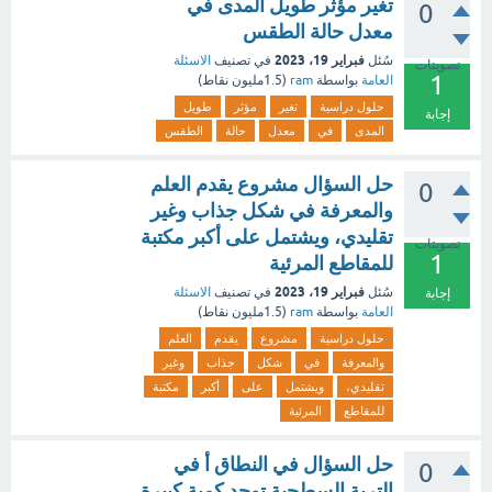
تغير مؤثر طويل المدى في
0
معدل حالة الطقس
فبراير 19، 2023
سُئل
في تصنيف
الاسئلة
تصويتات
1
العامة
بواسطة
ram
(
1.5مليون
نقاط)
حلول دراسية
تغير
مؤثر
طويل
إجابة
المدى
في
معدل
حالة
الطقس
حل السؤال مشروع يقدم العلم
0
والمعرفة في شكل جذاب وغير
تقليدي، ويشتمل على أكبر مكتبة
تصويتات
1
للمقاطع المرئية
فبراير 19، 2023
سُئل
في تصنيف
الاسئلة
إجابة
العامة
بواسطة
ram
(
1.5مليون
نقاط)
حلول دراسية
مشروع
يقدم
العلم
والمعرفة
في
شكل
جذاب
وغير
تقليدي،
ويشتمل
على
أكبر
مكتبة
للمقاطع
المرئية
حل السؤال في النطاق أ في
0
التربة السطحية توجد كمية كبيرة