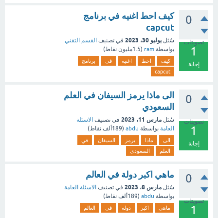
كيف احط اغنيه في برنامج
0
capcut
يوليو 30، 2023
سُئل
في تصنيف
القسم التقني
تصويتات
1
بواسطة
ram
(
1.5مليون
نقاط)
كيف
احط
اغنيه
في
برنامج
إجابة
capcut
الى ماذا يرمز السيفان في العلم
0
السعودي
مارس 11، 2023
سُئل
في تصنيف
الاسئلة
تصويتات
1
العامة
بواسطة
abdu
(
189ألف
نقاط)
الى
ماذا
يرمز
السيفان
في
إجابة
العلم
السعودي
ماهي اكبر دولة في العالم
0
مارس 8، 2023
سُئل
في تصنيف
الاسئلة العامة
بواسطة
abdu
(
189ألف
نقاط)
تصويتات
1
ماهي
اكبر
دولة
في
العالم