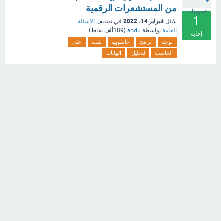
من المستشعرات الرقمية
تصويتات
1
فبراير 14، 2022
سُئل
في تصنيف
الاسئلة
العامة
بواسطة
abdu
(
189ألف
نقاط)
إجابة
توجد
برامج
حاسوبية
تثبت
على
الحاسب
لتحليل
البيانات