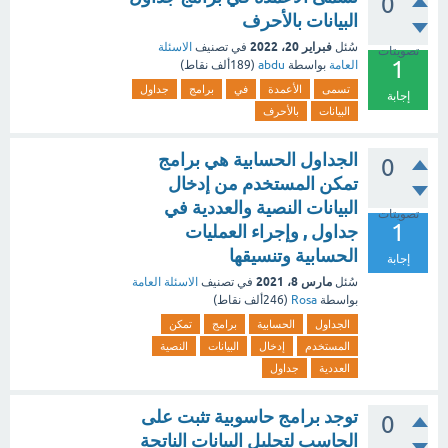
0
البيانات بالأحرف
فبراير 20، 2022
سُئل
في تصنيف
الاسئلة
تصويتات
1
العامة
بواسطة
abdu
(
189ألف
نقاط)
تسمى
الأعمدة
في
برامج
جداول
إجابة
البيانات
بالأحرف
الجداول الحسابية هي برامج
0
تمكن المستخدم من إدخال
البيانات النصية والعددية في
تصويتات
1
جداول , وإجراء العمليات
الحسابية وتنسيقها
إجابة
مارس 8، 2021
سُئل
في تصنيف
الاسئلة العامة
بواسطة
Rosa
(
246ألف
نقاط)
الجداول
الحسابية
برامج
تمكن
المستخدم
إدخال
البيانات
النصية
العددية
جداول
توجد برامج حاسوبية تثبت على
0
الحاسب لتحليل البيانات الناتجة