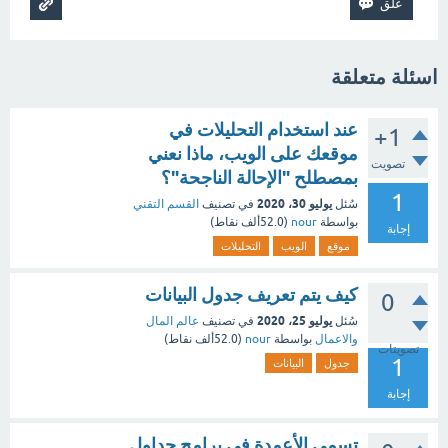
اسئلة متعلقة
عند استخدام التحليلات في
+1
موقعك على الويب، ماذا نعني
تصويت
بمصطلح "الإحالة الناجحة"؟
1
يوليو 30، 2020
سُئل
في تصنيف
القسم التقني
بواسطة
nour
(
52.0ألف
نقاط)
إجابة
موقع
الويب
التحليلات
كيف يتم تعريف جدول البيانات
0
يوليو 25، 2020
سُئل
في تصنيف
عالم المال
والاعمال
بواسطة
nour
(
52.0ألف
نقاط)
تصويتات
1
جدول
البيانات
إجابة
تسمى الأعمدة في برامج جداول