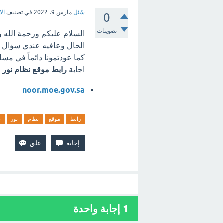
سُئل
مارس 9، 2022
في تصنيف
الا
0
تصويتات
السلام عليكم ورحمة الله وب
الحال وعافيه عندي سؤال لك
كما عودتمونا دائماً في مسا
اجابة
رابط موقع نظام نور ب
noor.moe.gov.sa
رابط
موقع
نظام
نور
ب
1
إجابة واحدة