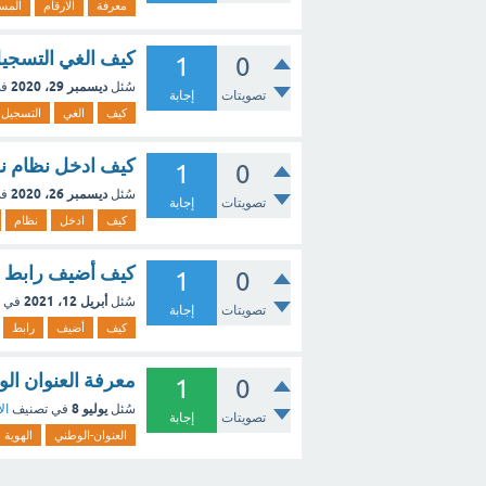
معرفة
الارقام
المس
كيف الغي التسجيل
1
0
ديسمبر 29، 2020
سُئل
في
تصويتات
إجابة
كيف
الغي
التسجيل
كيف ادخل نظام نور
1
0
ديسمبر 26، 2020
سُئل
في
تصويتات
إجابة
كيف
ادخل
نظام
كيف أضيف رابط م
1
0
أبريل 12، 2021
سُئل
في 
تصويتات
إجابة
كيف
أضيف
رابط
معرفة العنوان الو
1
0
يوليو 8
سُئل
في تصنيف
ال
تصويتات
إجابة
العنوان-الوطني
الهوية