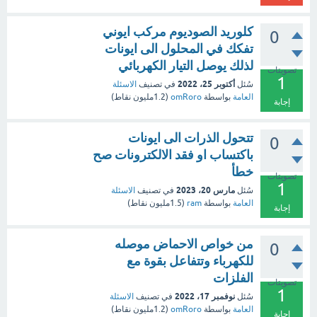
كلوريد الصوديوم مركب ايوني
0
تفكك في المحلول الى ايونات
لذلك يوصل التيار الكهربائي
تصويتات
1
أكتوبر 25، 2022
سُئل
في تصنيف
الاسئلة
العامة
بواسطة
omRoro
(
1.2مليون
نقاط)
إجابة
تتحول الذرات الى ايونات
0
باكتساب او فقد الالكترونات صح
خطأ
تصويتات
1
مارس 20، 2023
سُئل
في تصنيف
الاسئلة
العامة
بواسطة
ram
(
1.5مليون
نقاط)
إجابة
من خواص الاحماض موصله
0
للكهرباء وتتفاعل بقوة مع
الفلزات
تصويتات
1
نوفمبر 17، 2022
سُئل
في تصنيف
الاسئلة
العامة
بواسطة
omRoro
(
1.2مليون
نقاط)
إجابة