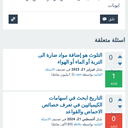
ايونات
اسئلة متعلقة
التلوث هو إضافة مواد ضارة الى
0
التربة أو الماء أو الهواء
فبراير 21، 2023
سُئل
في تصنيف
الاسئلة
تصويتات
1
العامة
بواسطة
ram
(
1.5مليون
نقاط)
إجابة
التاريخ ابحث في اسهامات
0
الكيميائيين في تعرف خصائص
الاحماض والقواعد
تصويتات
0
أغسطس 21، 2024
سُئل
في تصنيف
الاسئلة
العامة
بواسطة
abdu
(
189ألف
نقاط)
إجابة