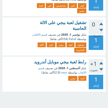
1
كيف
اغير
شخصيتي
في
لعبة
إجابة
ببجي
تشغيل لعبة ببجي على الالة
0
الحاسبة
نوفمبر 1، 2020
سُئل
في تصنيف
قسم الالعاب
تصويتات
1
بواسطة
Rahaf
(
354ألف
نقاط)
تشغيل
لعبة
ببجي
على
الالة
إجابة
الحاسبة
رابط لعبة ببجي موبايل أندرويد
+1
أغسطس 1، 2020
سُئل
في تصنيف
قسم
تصويت
الالعاب
بواسطة
nour
(
52.0ألف
نقاط)
1
لعبة
ببجي
إجابة