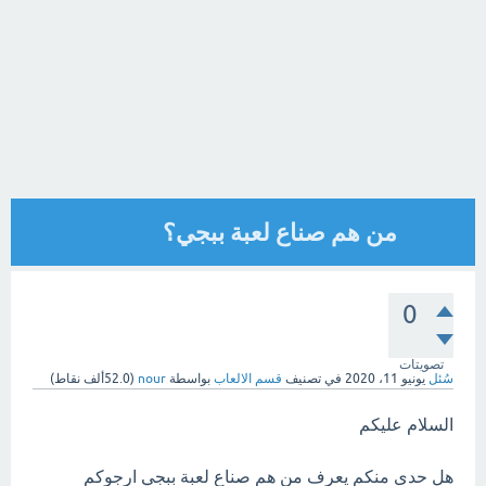
من هم صناع لعبة ببجي؟
0
تصويتات
سُئل
يونيو 11، 2020
في تصنيف
قسم الالعاب
بواسطة
nour
(
52.0ألف
نقاط)
السلام عليكم
هل حدى منكم يعرف من هم صناع لعبة ببجي ارجوكم