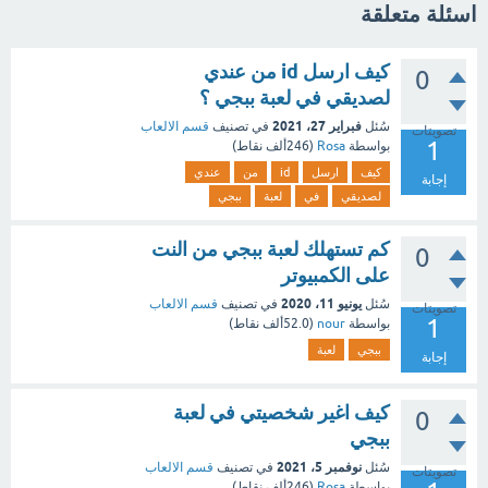
اسئلة متعلقة
كيف ارسل id من عندي
0
لصديقي في لعبة ببجي ؟
فبراير 27، 2021
سُئل
في تصنيف
قسم الالعاب
تصويتات
1
بواسطة
Rosa
(
246ألف
نقاط)
كيف
ارسل
id
من
عندي
إجابة
لصديقي
في
لعبة
ببجي
كم تستهلك لعبة ببجي من النت
0
على الكمبيوتر
يونيو 11، 2020
سُئل
في تصنيف
قسم الالعاب
تصويتات
1
بواسطة
nour
(
52.0ألف
نقاط)
ببجي
لعبة
إجابة
كيف اغير شخصيتي في لعبة
0
ببجي
نوفمبر 5، 2021
سُئل
في تصنيف
قسم الالعاب
تصويتات
بواسطة
Rosa
(
246ألف
نقاط)