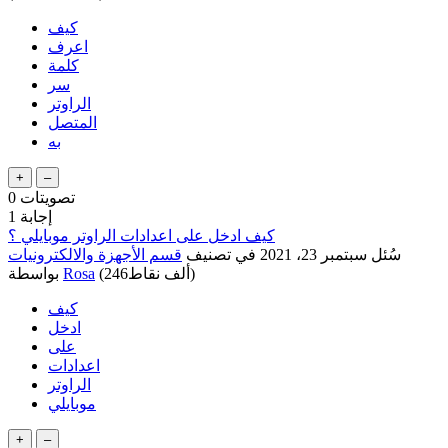
كيف
اعرف
كلمة
سر
الراوتر
المتصل
به
تصويتات
0
إجابة
1
كيف ادخل على اعدادات الراوتر موبايلي ؟
سُئل
سبتمبر 23، 2021
في تصنيف
قسم الأجهزة والالكترونيات
نقاط)
246ألف
(
Rosa
بواسطة
كيف
ادخل
على
اعدادات
الراوتر
موبايلي