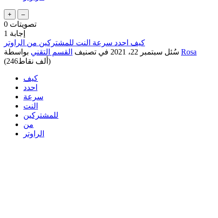
تصويتات
0
إجابة
1
كيف احدد سرعة النت للمشتركين من الراوتر
Rosa
بواسطة
سُئل
سبتمبر 22، 2021
في تصنيف
القسم التقني
نقاط)
246ألف
(
كيف
احدد
سرعة
النت
للمشتركين
من
الراوتر