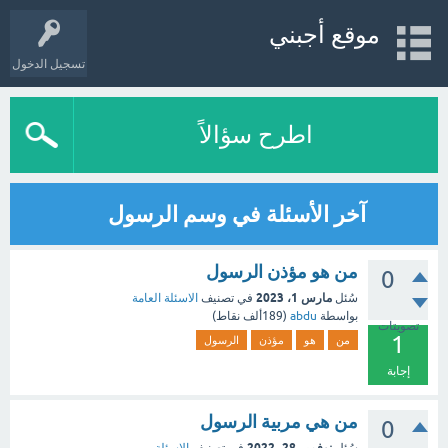
موقع أجبني
تسجيل الدخول
اطرح سؤالاً
آخر الأسئلة في وسم الرسول
من هو مؤذن الرسول
0
مارس 1، 2023
سُئل
في تصنيف
الاسئلة العامة
بواسطة
abdu
(
189ألف
نقاط)
تصويتات
1
من
هو
مؤذن
الرسول
إجابة
من هي مربية الرسول
0
نوفمبر 28، 2022