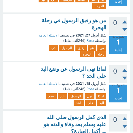
إجابة
الفرات
من هو رفيق الرسول في رحلة
0
الهجرة
أبريل 27، 2021
سُئل
في تصنيف
الاسئلة العامة
تصويتات
1
بواسطة
Rosa
(
246ألف
نقاط)
من
هو
رفيق
الرسول
في
إجابة
رحلة
الهجرة
لماذا نهى الرسول عن وضع اليد
0
على الخد ؟
أبريل 18، 2021
سُئل
في تصنيف
الاسئلة العامة
تصويتات
1
بواسطة
Rosa
(
246ألف
نقاط)
لماذا
نهى
الرسول
عن
وضع
إجابة
اليد
على
الخد
الذي كفل الرسول صلى الله
0
عليه وسلم بعد وفاة والدته هو
.... أكمل العبارة؟