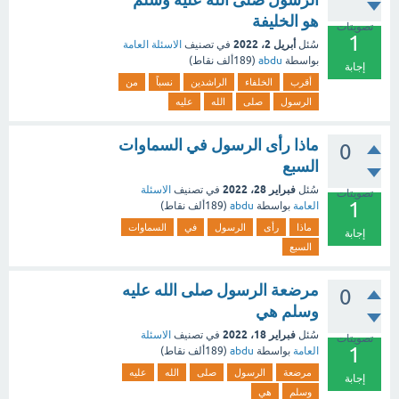
هو الخليفة
تصويتات
1
أبريل 2، 2022
سُئل
في تصنيف
الاسئلة العامة
بواسطة
abdu
(
189ألف
نقاط)
إجابة
أقرب
الخلفاء
الراشدين
نسباً
من
الرسول
صلى
الله
عليه
ماذا رأى الرسول في السماوات
0
السبع
فبراير 28، 2022
سُئل
في تصنيف
الاسئلة
تصويتات
1
العامة
بواسطة
abdu
(
189ألف
نقاط)
ماذا
رأى
الرسول
في
السماوات
إجابة
السبع
مرضعة الرسول صلى الله عليه
0
وسلم هي
فبراير 18، 2022
سُئل
في تصنيف
الاسئلة
تصويتات
1
العامة
بواسطة
abdu
(
189ألف
نقاط)
مرضعة
الرسول
صلى
الله
عليه
إجابة
وسلم
هي