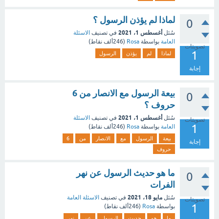
لماذا لم يؤذن الرسول ؟
0
أغسطس 1، 2021
سُئل
في تصنيف
الاسئلة
العامة
بواسطة
Rosa
(
246ألف
نقاط)
تصويتات
1
لماذا
لم
يؤذن
الرسول
إجابة
بيعة الرسول مع الانصار من 6
0
حروف ؟
أغسطس 1، 2021
سُئل
في تصنيف
الاسئلة
تصويتات
1
العامة
بواسطة
Rosa
(
246ألف
نقاط)
بيعة
الرسول
مع
الانصار
من
6
إجابة
حروف
ما هو حديث الرسول عن نهر
0
الفرات
مايو 18، 2021
سُئل
في تصنيف
الاسئلة العامة
تصويتات
1
بواسطة
Rosa
(
246ألف
نقاط)
ما
هو
حديث
الرسول
عن
نهر