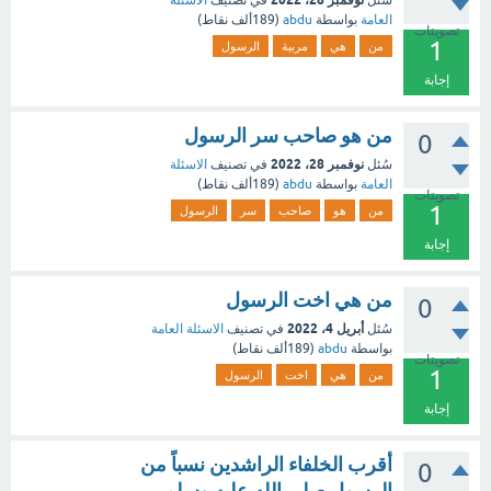
سُئل
في تصنيف
الاسئلة
العامة
بواسطة
abdu
(
189ألف
نقاط)
تصويتات
1
من
هي
مربية
الرسول
إجابة
من هو صاحب سر الرسول
0
نوفمبر 28، 2022
سُئل
في تصنيف
الاسئلة
العامة
بواسطة
abdu
(
189ألف
نقاط)
تصويتات
1
من
هو
صاحب
سر
الرسول
إجابة
من هي اخت الرسول
0
أبريل 4، 2022
سُئل
في تصنيف
الاسئلة العامة
بواسطة
abdu
(
189ألف
نقاط)
تصويتات
1
من
هي
اخت
الرسول
إجابة
أقرب الخلفاء الراشدين نسباً من
0
الرسول صلى الله عليه وسلم