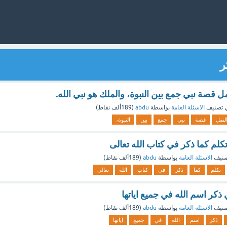
ر
 قصة نبي جمع بين النبوة، والملك هو نبي الله.
 تصنيف
الاسئلة العامة
بواسطة
abdu
(
189ألف
نقاط)
لنمل
قصة
نبي
جمع
بين
النبوة،
تكلم كما ذكر في كتاب الله تعالى
صنيف
الاسئلة العامة
بواسطة
abdu
(
189ألف
نقاط)
تكلم
كما
ذكر
في
كتاب
الله
تعالى
ذكر اسم الله في جميع اياتها
صنيف
الاسئلة العامة
بواسطة
abdu
(
189ألف
نقاط)
ذكر
اسم
الله
في
جميع
اياتها